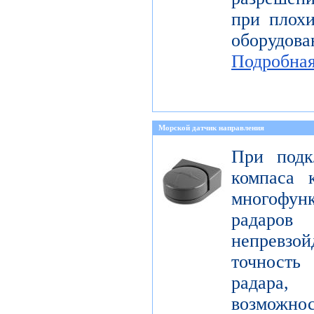
при плохи
оборудо
Подробна
Морской датчик направления
При подк
компаса 
многофун
радаро
непревзо
точност
радара
возможно