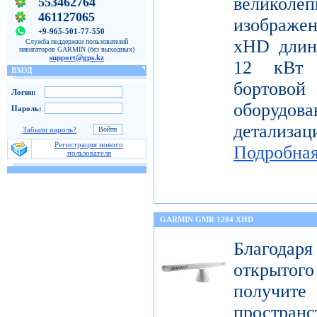
велико
553462764
461127065
изображе
+9-965-501-77-550
xHD длин
Служба поддержки пользователей
навигаторов GARMIN (без выходных)
support@gps.kz
12 кВт 
ВХОД
бортов
Логин:
оборудо
Пароль:
детализац
Забыли пароль?
Регистрация нового
Подробна
пользователя
GARMIN GMR 1204 XHD
Благода
открытог
получите
пространс