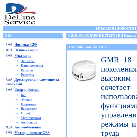
ГЛАВНАЯ
НОВОСТИ
GPS
СПИСОК ТОВАРОВ КАТЕГОРИИ Радары
Носимые GPS
GARMIN GMR 18 XHD
Экшн-камеры
Река-море
GMR 18 x
Эхолоты
Картплоттеры
поколен
Радары
Panoptix
высоким
Дрессировка и слежение за
собаками
сочета
Спорт, Фитнес
использ
Бег
Фитнес
функци
Плавание
Велоспорт
управлени
Гольф
Мультиспорт
режимы и 
Автоспорт
Автомобильные
труда 
Мотоциклетные GPS