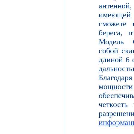
антенной,
имеющей
сможете в
берега, 
Модель 
собой ска
длиной 6 
дальнос
Благодар
мощности
обеспе
четкость 
разреш
информац