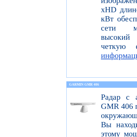
изображ
xHD длин
кВт обесп
сети мо
высокий 
четкую 
информац
GARMIN GMR 406
Радар с 
GMR 406 п
окружающ
Вы находи
этому мощ