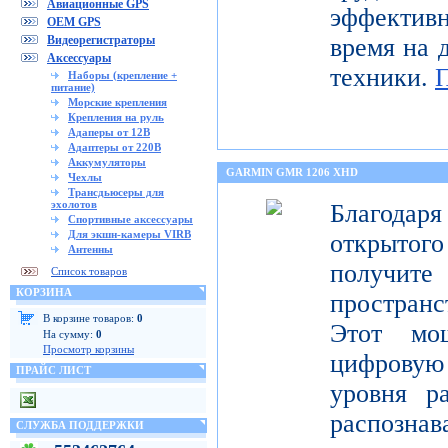
Авиационные GPS
эффектив
OEM GPS
Видеорегистраторы
время на 
Аксессуары
техники.
Наборы (крепление +
питание)
Морские крепления
Крепления на руль
Адаперы от 12В
Адаптеры от 220В
Аккумуляторы
GARMIN GMR 1206 XHD
Чехлы
Трансдьюсеры для
эхолотов
Благода
Спортивные аксессуары
Для экшн-камеры VIRB
открытог
Антенны
получите
Список товаров
КОРЗИНА
пространс
В корзине товаров:
0
Этот мо
На сумму:
0
Просмотр корзины
цифрову
ПРАЙС ЛИСТ
уровня р
распо
СЛУЖБА ПОДДЕРЖКИ