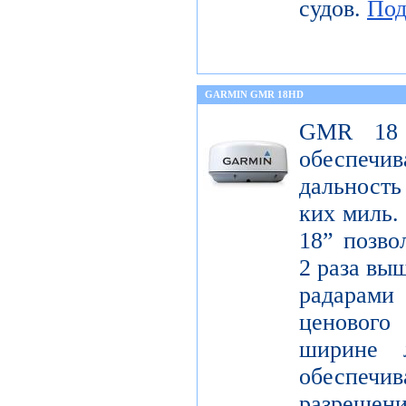
судов.
Под
GARMIN GMR 18HD
GMR 18 
обеспечи
дальность
ких миль.
18” позво
2 раза вы
радарам
ценового
ширине 
обеспе
разрешени