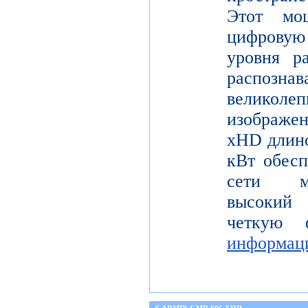
Этот мо
цифрову
уровня р
распо
велико
изображе
xHD длино
кВт обесп
сети мо
высокий 
четкую 
информац