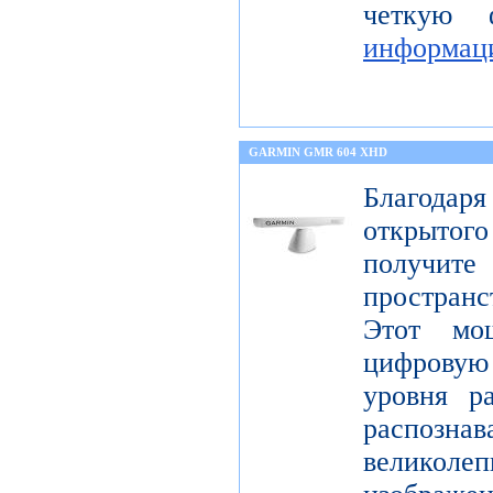
четкую 
информац
GARMIN GMR 604 XHD
Благода
открытог
получите
пространс
Этот мо
цифрову
уровня р
распо
велико