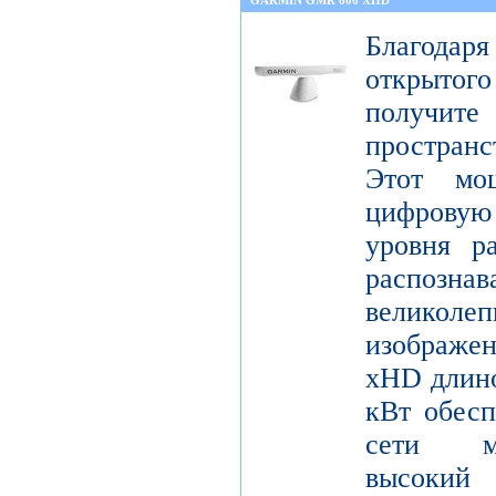
GARMIN GMR 606 XHD
Благода
открытог
получите
пространс
Этот мо
цифрову
уровня р
распо
велико
изображ
xHD длино
кВт обесп
сети мо
высокий 