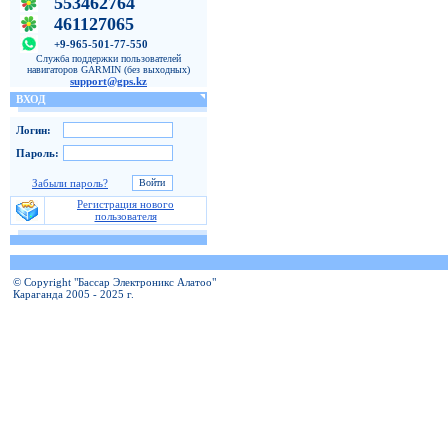
553462764
461127065
+9-965-501-77-550
Служба поддержки пользователей
навигаторов GARMIN (без выходных)
support@gps.kz
ВХОД
Логин:
Пароль:
Забыли пароль?
Регистрация нового
пользователя
© Copyright "Бассар Электроникс Алатоо"
Караганда 2005 - 2025 г.