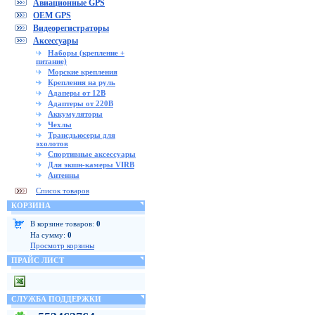
Авиационные GPS
OEM GPS
Видеорегистраторы
Аксессуары
Наборы (крепление +
питание)
Морские крепления
Крепления на руль
Адаперы от 12В
Адаптеры от 220В
Аккумуляторы
Чехлы
Трансдьюсеры для
эхолотов
Спортивные аксессуары
Для экшн-камеры VIRB
Антенны
Список товаров
КОРЗИНА
В корзине товаров:
0
На сумму:
0
Просмотр корзины
ПРАЙС ЛИСТ
СЛУЖБА ПОДДЕРЖКИ