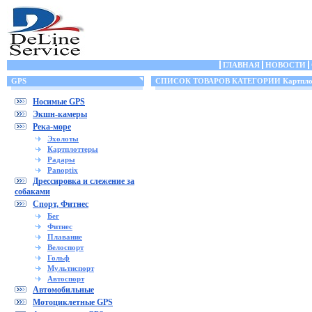
ГЛАВНАЯ
НОВОСТИ
GPS
СПИСОК ТОВАРОВ КАТЕГОРИИ Картпло
Носимые GPS
Экшн-камеры
Река-море
Эхолоты
Картплоттеры
Радары
Panoptix
Дрессировка и слежение за
собаками
Спорт, Фитнес
Бег
Фитнес
Плавание
Велоспорт
Гольф
Мультиспорт
Автоспорт
Автомобильные
Мотоциклетные GPS