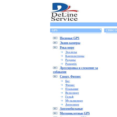
GPS
СПИСОК
Носимые GPS
Экшн-камеры
Река-море
Эхолоты
Картплоттеры
Радары
Panoptix
Дрессировка и слежение за
собаками
Спорт, Фитнес
Бег
Фитнес
Плавание
Велоспорт
Гольф
Мультиспорт
Автоспорт
Автомобильные
Мотоциклетные GPS