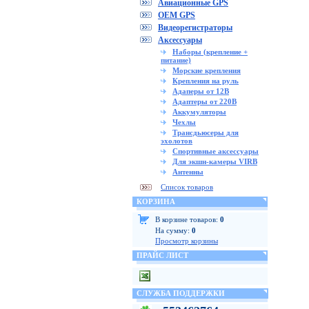
Авиационные GPS
OEM GPS
Видеорегистраторы
Аксессуары
Наборы (крепление +
питание)
Морские крепления
Крепления на руль
Адаперы от 12В
Адаптеры от 220В
Аккумуляторы
Чехлы
Трансдьюсеры для
эхолотов
Спортивные аксессуары
Для экшн-камеры VIRB
Антенны
Список товаров
КОРЗИНА
В корзине товаров:
0
На сумму:
0
Просмотр корзины
ПРАЙС ЛИСТ
СЛУЖБА ПОДДЕРЖКИ