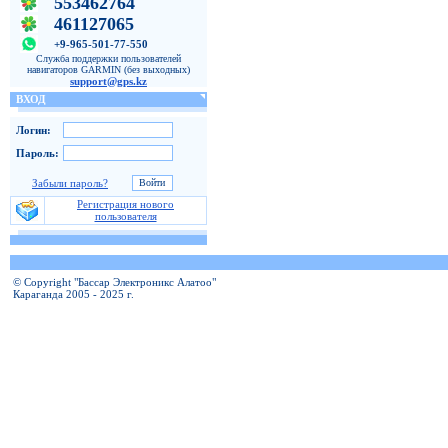
553462764
461127065
+9-965-501-77-550
Служба поддержки пользователей
навигаторов GARMIN (без выходных)
support@gps.kz
ВХОД
Логин:
Пароль:
Забыли пароль?
Регистрация нового
пользователя
© Copyright "Бассар Электроникс Алатоо"
Караганда 2005 - 2025 г.