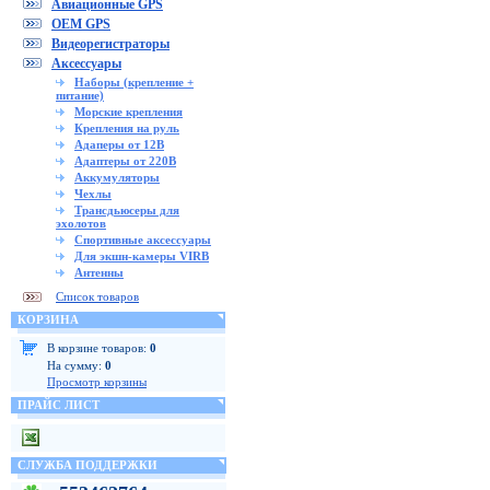
Авиационные GPS
OEM GPS
Видеорегистраторы
Аксессуары
Наборы (крепление +
питание)
Морские крепления
Крепления на руль
Адаперы от 12В
Адаптеры от 220В
Аккумуляторы
Чехлы
Трансдьюсеры для
эхолотов
Спортивные аксессуары
Для экшн-камеры VIRB
Антенны
Список товаров
КОРЗИНА
В корзине товаров:
0
На сумму:
0
Просмотр корзины
ПРАЙС ЛИСТ
СЛУЖБА ПОДДЕРЖКИ