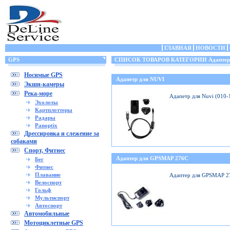
ГЛАВНАЯ
НОВОСТИ
GPS
СПИСОК ТОВАРОВ КАТЕГОРИИ Адаптеры
Носимые GPS
Адапетр для NUVI
Экшн-камеры
Река-море
Адапетр для Nuvi (010
Эхолоты
Картплоттеры
Радары
Panoptix
Дрессировка и слежение за
собаками
Спорт, Фитнес
Адаптер для GPSMAP 276C
Бег
Фитнес
Плавание
Адаптер для GPSMAP 2
Велоспорт
Гольф
Мультиспорт
Автоспорт
Автомобильные
Мотоциклетные GPS