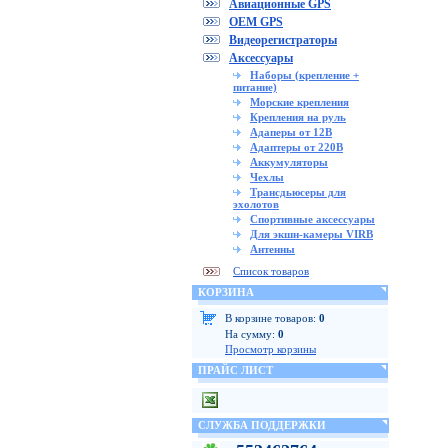
Авиационные GPS
OEM GPS
Видеорегистраторы
Аксессуары
Наборы (крепление +
питание)
Морские крепления
Крепления на руль
Адаперы от 12В
Адаптеры от 220В
Аккумуляторы
Чехлы
Трансдьюсеры для
эхолотов
Спортивные аксессуары
Для экшн-камеры VIRB
Антенны
Список товаров
КОРЗИНА
В корзине товаров:
0
На сумму:
0
Просмотр корзины
ПРАЙС ЛИСТ
СЛУЖБА ПОДДЕРЖКИ