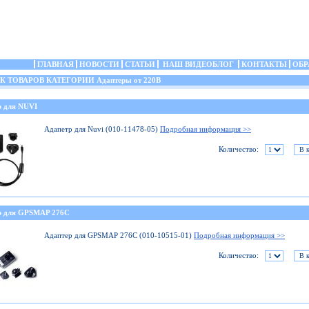
ГЛАВНАЯ
НОВОСТИ
СТАТЬИ
НАШ ВИДЕОБЛОГ
КОНТАКТЫ
ОБР
ТОВАРОВ КАТЕГОРИИ Адаптеры от 220В
р для NUVI
Адапетр для Nuvi (010-11478-05)
Подробная информация >>
Количество:
р для GPSMAP 276C
Адаптер для GPSMAP 276C (010-10515-01)
Подробная информация >>
Количество: