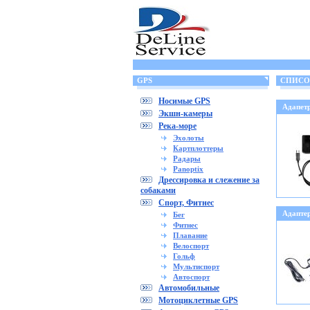
GPS
СПИСОК 
Носимые GPS
Адапет
Экшн-камеры
Река-море
Эхолоты
Картплоттеры
Радары
Panoptix
Дрессировка и слежение за
собаками
Спорт, Фитнес
Адапте
Бег
Фитнес
Плавание
Велоспорт
Гольф
Мультиспорт
Автоспорт
Автомобильные
Мотоциклетные GPS