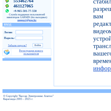
ста
553462764
461127065
разре
+9-965-501-77-550
вам 
Служба поддержки пользователей
навигаторов GARMIN (без выходных)
support@gps.kz
реда
ВХОД
видео
Логин:
устро
Пароль:
тран
Забыли пароль?
Регистрация нового
вашег
пользователя
вр
инфор
© Copyright "Бассар Электроникс Алатоо"
Караганда 2005 - 2025 г.