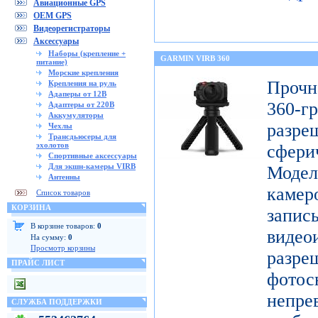
Авиационные GPS
OEM GPS
Видеорегистраторы
Аксессуары
Наборы (крепление +
GARMIN VIRB 360
питание)
Морские крепления
Проч
Крепления на руль
Адаперы от 12В
360-
Адаптеры от 220В
Аккумуляторы
разр
Чехлы
Трансдьюсеры для
эхолотов
сфери
Спортивные аксессуары
Для экшн-камеры VIRB
Модел
Антенны
каме
Список товаров
КОРЗИНА
запис
В корзине товаров:
0
видео
На сумму:
0
Просмотр корзины
разр
ПРАЙС ЛИСТ
фото
непре
СЛУЖБА ПОДДЕРЖКИ