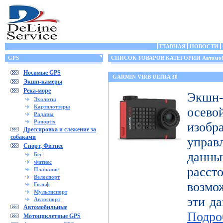
ГЛАВНАЯ
НОВОСТИ
GPS
СПИСОК ТОВАРОВ КАТЕГОРИИ Автомоб
Носимые GPS
GARMIN VIRB ULTRA 30
Экшн-камеры
Река-море
Экшн-
Эхолоты
Картплоттеры
осе
Радары
Panoptix
изоб
Дрессировка и слежение за
собаками
управ
Спорт, Фитнес
дан
Бег
Фитнес
расст
Плавание
Велоспорт
возмо
Гольф
Мультиспорт
эти да
Автоспорт
Автомобильные
Подро
Мотоциклетные GPS