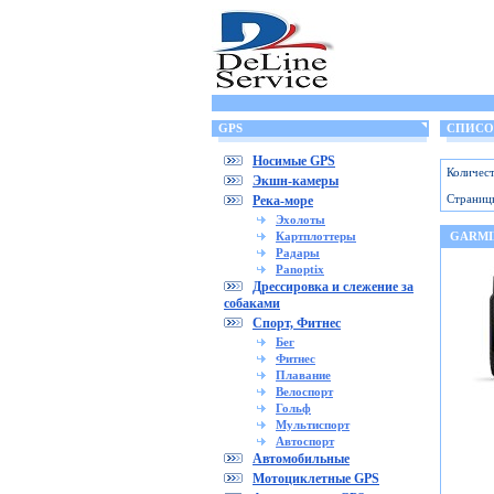
GPS
СПИСОК
Носимые GPS
Количест
Экшн-камеры
Страниц
Река-море
Эхолоты
Картплоттеры
GARMI
Радары
Panoptix
Дрессировка и слежение за
собаками
Спорт, Фитнес
Бег
Фитнес
Плавание
Велоспорт
Гольф
Мультиспорт
Автоспорт
Автомобильные
Мотоциклетные GPS