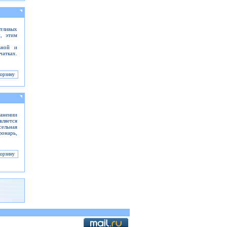
тливых
, этим
ьной и
чатках.
анении
ляется
ельная
фонарь,