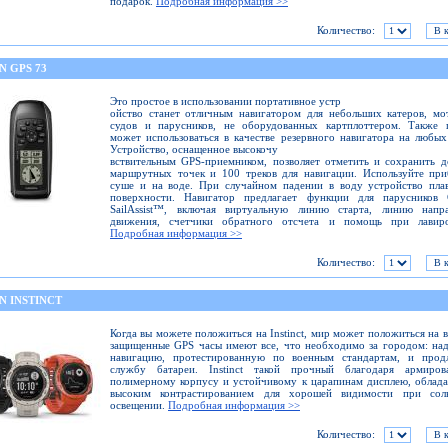
подарок.
Подробная информация >>
Количество:
N GPS 73
Это простое в использовании портативное устр
ойство станет отличным навигатором для небольших катеров, м
судов и парусников, не оборудованных картплоттером. Также 
может использоваться в качестве резервного навигатора на любых
Устройство, оснащенное высокочу
вствительным GPS-приемником, позволяет отметить и сохранить 
маршрутных точек и 100 треков для навигации. Используйте пр
суше и на воде. При случайном падении в воду устройство пла
поверхности. Навигатор предлагает функции для парусников 
SailAssist™, включая виртуальную линию старта, линию напра
движения, счетчики обратного отсчета и помощь при лавиро
Подробная информация >>
Количество:
N INSTINCT
Когда вы можете положиться на Instinct, мир может положиться на в
защищенные GPS часы имеют все, что необходимо за городом: н
навигацию, протестированную по военным стандартам, и прод
службу батареи. Instinct такой прочный благодаря армиров
полимерному корпусу и устойчивому к царапинам дисплею, обла
высоким контрастированием для хорошей видимости при сол
освещении.
Подробная информация >>
Количество: