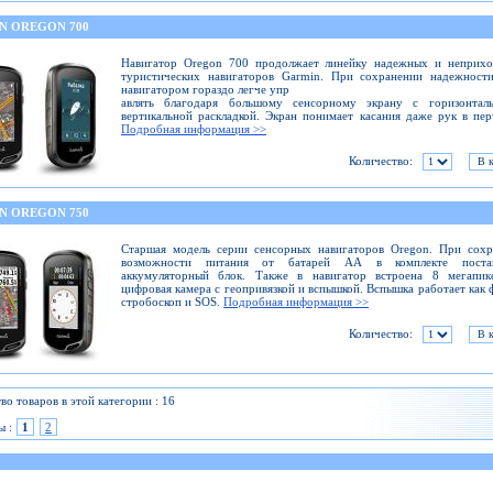
N OREGON 700
Навигатор Оregon 700 продолжает линейку надежных и неприхо
туристических навигаторов Garmin. При сохранении надежности
навигатором гораздо легче упр
авлять благодаря большому сенсорному экрану с горизонтал
вертикальной раскладкой. Экран понимает касания даже рук в пер
Подробная информация >>
Количество:
N OREGON 750
Старшая модель серии сенсорных навигаторов Oregon. При сохр
возможности питания от батарей АА в комплекте постав
аккумуляторный блок. Также в навигатор встроена 8 мегапикс
цифровая камера с геопривязкой и вспышкой. Вспышка работает как 
стробоскоп и SOS.
Подробная информация >>
Количество:
во товаров в этой категории : 16
ы :
1
2