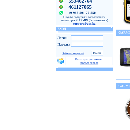
553462764
461127065
+9-965-501-77-550
Служба поддержки пользователей
навигаторов GARMIN (без выходных)
support@gps.kz
ВХОД
GARMI
Логин:
Пароль:
Забыли пароль?
Регистрация нового
пользователя
GARMI