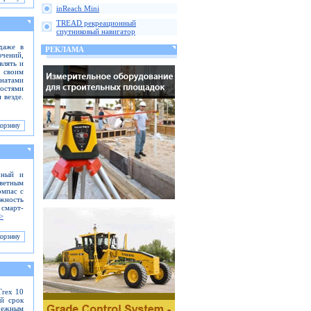
inReach Mini
TREAD рекреационный
спутниковый навигатор
даже в
РЕКЛАМА
ючений,
влять и
 своим
инатами
ностями
 везде.
чный и
ветным
омпас с
ожность
смарт-
>
Trex 10
ий срок
адежным