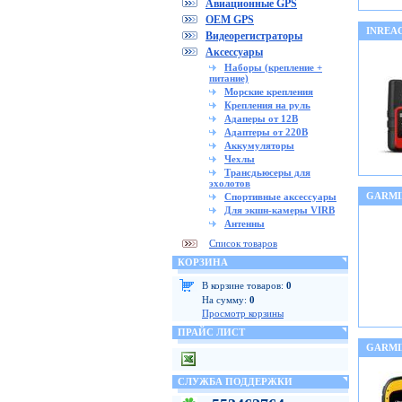
Авиационные GPS
OEM GPS
INREA
Видеорегистраторы
Аксессуары
Наборы (крепление +
питание)
Морские крепления
Крепления на руль
Адаперы от 12В
Адаптеры от 220В
Аккумуляторы
Чехлы
Трансдьюсеры для
эхолотов
GARMI
Спортивные аксессуары
Для экшн-камеры VIRB
Антенны
Список товаров
КОРЗИНА
В корзине товаров:
0
На сумму:
0
Просмотр корзины
ПРАЙС ЛИСТ
GARMI
СЛУЖБА ПОДДЕРЖКИ