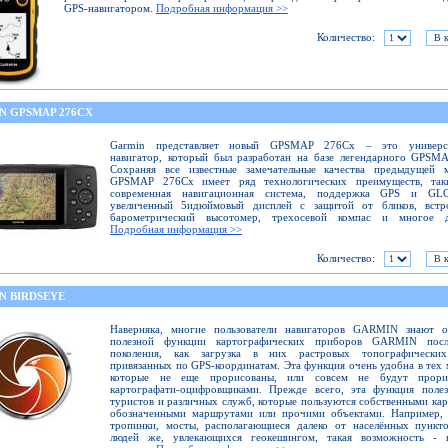
GPS-навигатором.
Подробная информация >>
Количество:
N GPSMAP 276CX
Garmin представляет новый GPSMAP 276Cx – это универс
навигатор, который был разработан на базе легендарного GPSM
Сохраняя все известные замечательные качества предыдущей м
GPSMAP 276Cx имеет ряд технологических преимуществ, так
современная навигационная система, поддержка GPS и GL
увеличенный 5идюймовый дисплей с защитой от бликов, встр
барометрический высотомер, трехосевой компас и многое д
Подробная информация >>
Количество:
N BIRDSEYE
Наверняка, многие пользователи навигаторов GARMIN знают о
полезной функции картографических приборов GARMIN посл
поколения, как загрузка в них растровых топографических
привязанных по GPS-координатам. Эта функция очень удобна в тех 
которые не еще прорисованы, или совсем не будут прори
картографати-оцифровщиками. Прежде всего, эта функция полез
туристов и различных служб, которые пользуются собственными кар
обозначенными маршрутами или прочими объектами. Например, 
тропинки, мосты, располагающиеся далеко от населённых пункт
людей же, увлекающихся геокешингом, такая возможность - 