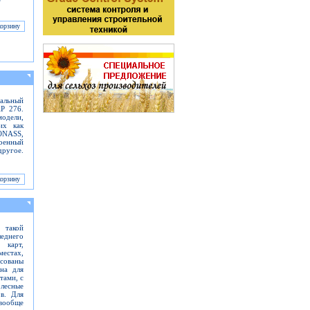
альный
AP 276.
одели,
их как
ONASS,
оенный
ругое.
 такой
еднего
 карт,
местах,
сованы
на для
тами, с
лесные
ов. Для
вообще