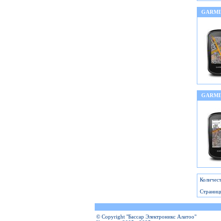
GARMI
GARMI
Количест
Страниц
© Copyright "Бассар Электроникс Алатоо"