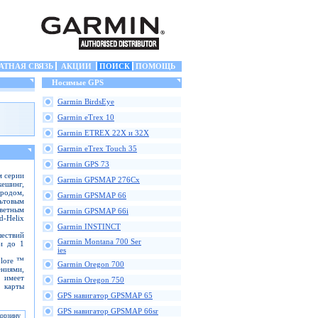
АТНАЯ СВЯЗЬ
АКЦИИ
ПОИСК
ПОМОЩЬ
Носимые GPS
Garmin BirdsEye
Garmin eTrex 10
Garmin ETREX 22X и 32X
Garmin eTrex Touch 35
Garmin GPS 73
м серии
Garmin GPSMAP 276Cx
кешинг,
ородом,
Garmin GPSMAP 66
ьтовым
ветным
Garmin GPSMAP 66i
-Helix
Garmin INSTINCT
ествий
Garmin Montana 700 Ser
и до 1
ies
plore ™
Garmin Oregon 700
ниями,
 имеет
Garmin Oregon 750
е карты
GPS навигатор GPSMAP 65
GPS навигатор GPSMAP 66sr