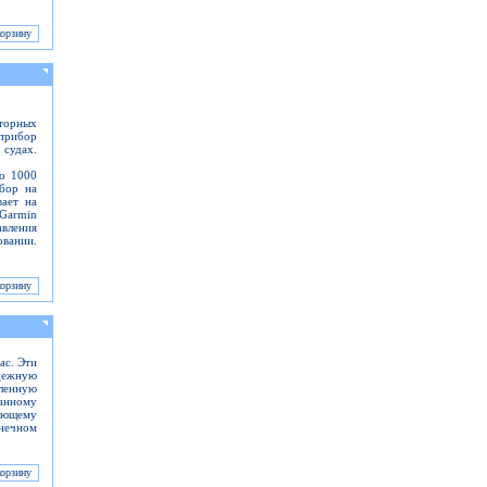
оторных
прибор
 судах.
до 1000
ибор на
вает на
Garmin
вления
вании.
ас. Эти
адежную
ленную
анному
дающему
нечном