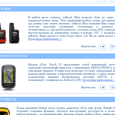
CH MINI
В любом месте планеты, inReach Mini позволит быть на связи 
труднодоступных зонах. Этот карманный прибор создан для прикл
где размер и вес имеют значение. inReach Mini позволяет Вам отпра
получать текстовые сообщения, отслеживать и делиться
путешествием, и, при необходимости, отсылать сигнал SOS с коорд
местоположения на доверенные номера в режиме 24/7. С возмож
inReach, Ваши друзья и семья будут знать, что Вы на связи всегда и
Подробная информация >>
Количество:
N ETREX TOUCH 35
Модель eTrex Touch 35 представляет собой компактный, про
надежный портативный навигатор с приемником GPS/GLONASS и ц
сенсорным экраном. В навигатор встроены 3-осевой электронный к
компенсацией наклона и барометрический альтиметр, а также возм
подключения внешних беспроводных датчиков ANT+®, и 
оповещений с телефонов на Android и iOS.
Подробная информация >
Количество:
N ETREX 10
Только компания Garmin могла сделать навигатор eTrex еще лучше. Новый e
сохраняет основные функции, прочную конструкцию, доступность и долг
работы батарей – те характеристики, которые делали прибор eTrex самым н