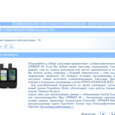
ГЛАВНАЯ
НОВОСТИ
СТАТЬИ
НАШ ВИДЕОБЛОГ
КОНТАКТЫ
ОБР
 ТОВАРОВ КАТЕГОРИИ Носимые GPS
во товаров в этой категории : 16
ы :
1
2
N GPSMAP 66
Отправляйтесь в Ваше следующее приключение с новым навигаторо
GPSMAP 66. Если Вы любите пешие прогулки, скалолазание, гео
каякинг, езду на горном велосипеде или просто приключения за г
Вы можете делать открытия с большей уверенностью с этим кул
защищенным прибором. Он обладает большим трехдюймовым ц
дисплеем, новым качеством позиционирования благодаря Quad
антенне и поддержке спутниковых систем GPS/GLONASS/GALILEO
. Для дополнительной безопасности во время длительных путеш
новый режим Expedition Mode обеспечивает срок работы батаре
недели. Оцените беспров
одную связь для синхронизации данных с обновленным Garmin Ex
или персонализируйте Ваш GPSMAP 66 с бесплатными приложе
полями данных, виджетами посредством ConnectIQ. GPSMAP 66st
предзагруженные карты TopoActive Europe map (топографически
Европы).
Подробная информация >>
Количество: