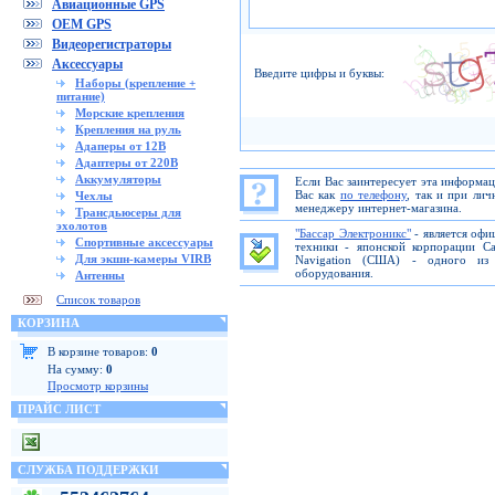
Авиационные GPS
OEM GPS
Видеорегистраторы
Аксессуары
Введите цифры и буквы:
Наборы (крепление +
питание)
Морские крепления
Крепления на руль
Адаперы от 12В
Адаптеры от 220В
Аккумуляторы
Если Вас заинтересует эта информа
Вас как
по телефону
, так и при ли
Чехлы
менеджеру интернет-магазина.
Трансдьюсеры для
эхолотов
"Бассар Электроникс"
- является офи
Спортивные аксессуары
техники - японской корпорации C
Для экшн-камеры VIRB
Navigation (США) - одного из 
оборудования.
Антенны
Список товаров
КОРЗИНА
В корзине товаров:
0
На сумму:
0
Просмотр корзины
ПРАЙС ЛИСТ
СЛУЖБА ПОДДЕРЖКИ