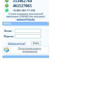
553462764
461127065
+9-965-501-77-550
Служба поддержки пользователей
навигаторов GARMIN (без выходных)
support@gps.kz
ВХОД
Логин:
Пароль:
Забыли пароль?
Регистрация нового
пользователя