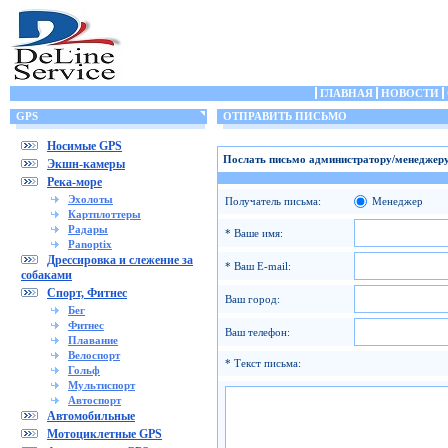
ГЛАВНАЯ
НОВОСТИ
GPS
ОТПРАВИТЬ ПИСЬМО
Носимые GPS
Послать письмо администратору/менеджеру
Экшн-камеры
Река-море
Эхолоты
Получатель письма:
Менеджер
Картплоттеры
Радары
* Ваше имя:
Panoptix
Дрессировка и слежение за
* Ваш E-mail:
собаками
Спорт, Фитнес
Ваш город:
Бег
Фитнес
Ваш телефон:
Плавание
Велоспорт
* Текст письма:
Гольф
Мультиспорт
Автоспорт
Автомобильные
Мотоциклетные GPS