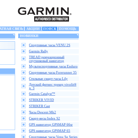
АТНАЯ СВЯЗЬ
АКЦИИ
ПОИСК
ПОМОЩЬ
НОВИНКИ
Спортивные часы VENU 2S
Garmin Rally
TREAD рекреационный
спутниковый навигатор
Мультиспортивные часы Enduro
Спортивные часы Forerunner 35
Стильные смарт-часы Lily
Детский фитнес трекер vivofit®
jr. 3
Garmin Catalyst™
STRIKER VIVID
STRIKER Cast
Часы Descent Mk2
Смарт-весы Index S2
GPS навигатор GPSMAP 66sr
GPS навигатор GPSMAP 65
Спортивные часы Venu Sq Series