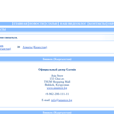
ГЛАВНАЯ
НОВОСТИ
СТАТЬИ
НАШ ВИДЕОБЛОГ
КОНТАКТЫ
ОБР
КТЫ
ми связаться.
кек
Алматы (Казахстан)
гызстан)
Бишкек (Кыргызстан)
Официальный дилер Garmin
Asia Store
155 Chui av.
TSUM Shopping Mall
Bishkek, Kyrgyzstan
www.asiastore.kg
+9-962-200-111-11
E-mail:
info@asiastore.kg
Бишкек (Кыргызстан)