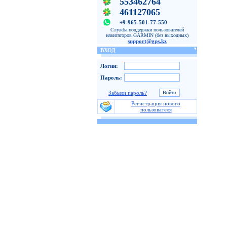
553462764
461127065
+9-965-501-77-550
Служба поддержки пользователей
навигаторов GARMIN (без выходных)
support@gps.kz
ВХОД
Логин:
Пароль:
Забыли пароль?
Регистрация нового
пользователя