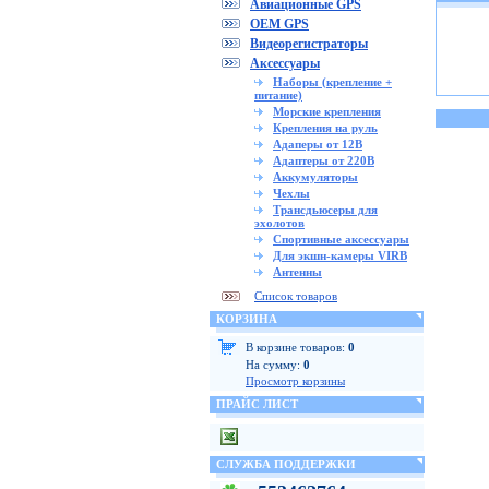
Авиационные GPS
OEM GPS
Видеорегистраторы
Аксессуары
Наборы (крепление +
питание)
Морские крепления
Крепления на руль
Адаперы от 12В
Адаптеры от 220В
Аккумуляторы
Чехлы
Трансдьюсеры для
эхолотов
Спортивные аксессуары
Для экшн-камеры VIRB
Антенны
Список товаров
КОРЗИНА
В корзине товаров:
0
На сумму:
0
Просмотр корзины
ПРАЙС ЛИСТ
СЛУЖБА ПОДДЕРЖКИ