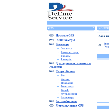
GPS
КОНТА
Носимые GPS
Как с на
Экшн-камеры
Биш
Река-море
(Кыр
Эхолоты
Картплоттеры
Радары
Panoptix
Дрессировка и слежение за
собаками
Спорт, Фитнес
Бег
Фитнес
Плавание
Велоспорт
Гольф
Мультиспорт
Автоспорт
Автомобильные
Мотоциклетные GPS