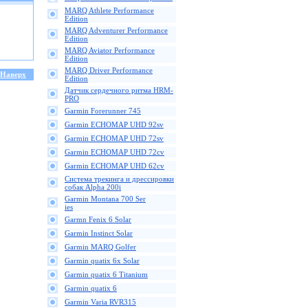
MARQ Athlete Performance
Edition
MARQ Adventurer Performance
Edition
MARQ Aviator Performance
Edition
MARQ Driver Performance
Наверх
Edition
Датчик сердечного ритма HRM-
PRO
Garmin Forerunner 745
Garmin ECHOMAP UHD 92sv
Garmin ECHOMAP UHD 72sv
Garmin ECHOMAP UHD 72cv
Garmin ECHOMAP UHD 62cv
Cистема трекинга и дрессировки
собак Alpha 200i
Garmin Montana 700 Ser
ies
Garmn Fenix 6 Solar
Garmin Instinct Solar
Garmin MARQ Golfer
Garmin quatix 6x Solar
Garmin quatix 6 Titanium
Garmin quatix 6
Garmin Varia RVR315