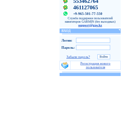
553462764
461127065
+9-965-501-77-550
Служба поддержки пользователей
навигаторов GARMIN (без выходных)
support@gps.kz
ВХОД
Логин:
Пароль:
Забыли пароль?
Регистрация нового
пользователя