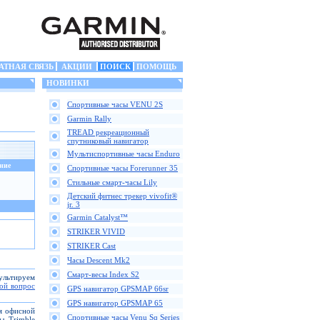
АТНАЯ СВЯЗЬ
АКЦИИ
ПОИСК
ПОМОЩЬ
НОВИНКИ
Спортивные часы VENU 2S
Garmin Rally
TREAD рекреационный
спутниковый навигатор
Мультиспортивные часы Enduro
ние
Спортивные часы Forerunner 35
Стильные смарт-часы Lily
Детский фитнес трекер vivofit®
jr. 3
Garmin Catalyst™
STRIKER VIVID
STRIKER Cast
Часы Descent Mk2
Смарт-весы Index S2
сультируем
вой вопрос
GPS навигатор GPSMAP 66sr
GPS навигатор GPSMAP 65
ля офисной
Спортивные часы Venu Sq Series
ы Trimble