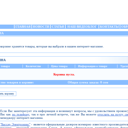
ГЛАВНАЯ
НОВОСТИ
СТАТЬИ
НАШ ВИДЕОБЛОГ
КОНТАКТЫ
ОБР
НА
 корзине хранятся товары, которые вы выбрали в нашем интернет-магазине.
ИНА
 товара
Количество
Цена товара
Информация о товаре
Удале
Корзина пуста.
тво товаров в корзине:
Общая сумма заказа: 0 сом
Если Вас заинтересует эта информация и возникнут вопросы, мы с удовольствием прокон
Вас как
по телефону
, так и при личной встрече, так же Вы можете
отослать на почту с
менеджеру интернет-магазина.
"Бассар Электроникс"
- является официальным дилером всемирно известного производите
техники - японской корпорации Canon. А также официальным дистрибьютором фирм