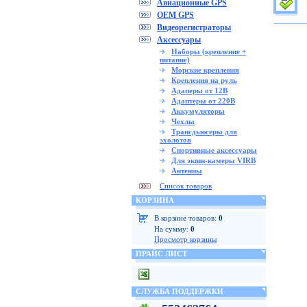
Авиационные GPS
OEM GPS
Видеорегистраторы
Аксессуары
Наборы (крепление +
питание)
Морские крепления
Крепления на руль
Адаперы от 12В
Адаптеры от 220В
Аккумуляторы
Чехлы
Трансдьюсеры для
эхолотов
Спортивные аксессуары
Для экшн-камеры VIRB
Антенны
Список товаров
КОРЗИНА
В корзине товаров:
0
На сумму:
0
Просмотр корзины
ПРАЙС ЛИСТ
СЛУЖБА ПОДДЕРЖКИ