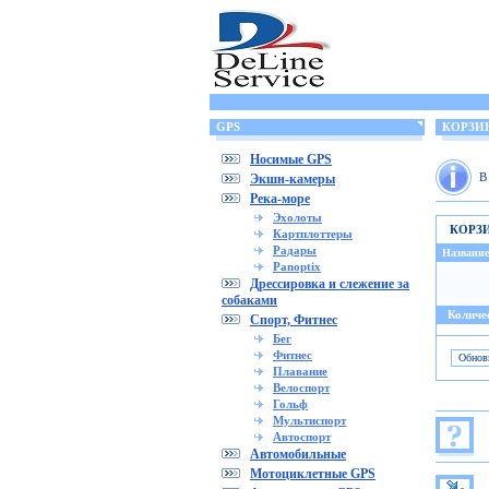
GPS
КОРЗИ
Носимые GPS
В
Экшн-камеры
Река-море
Эхолоты
КОРЗ
Картплоттеры
Радары
Название
Panoptix
Дрессировка и слежение за
собаками
Количес
Спорт, Фитнес
Бег
Фитнес
Плавание
Велоспорт
Гольф
Мультиспорт
Автоспорт
Автомобильные
Мотоциклетные GPS