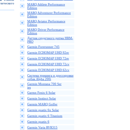
зического
MARQ Athlete Performance
Edition
MARQ Adventurer Performance
Edition
MARQ Aviator Performance
Edition
MARQ Driver Performance
Edition
Датчик сердечного ритма HRM-
PRO
Garmin Forerunner 745
Garmin ECHOMAP UHD 92sv
Garmin ECHOMAP UHD 72sv
Garmin ECHOMAP UHD 72cv
Garmin ECHOMAP UHD 62cv
Cистема трекинга и дрессировки
собак Alpha 200i
Garmin Montana 700 Ser
ies
Garmn Fenix 6 Solar
Garmin Instinct Solar
Garmin MARQ Golfer
Garmin quatix 6x Solar
Garmin quatix 6 Titanium
Garmin quatix 6
Garmin Varia RVR315