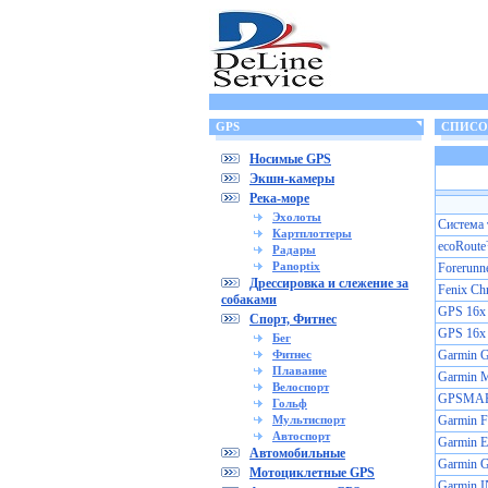
GPS
СПИСОК
Носимые GPS
Экшн-камеры
Река-море
Эхолоты
Cистема 
Картплоттеры
ecoRout
Радары
Panoptix
Forerun
Дрессировка и слежение за
Fenix Ch
собаками
GPS 16x
Спорт, Фитнес
GPS 16x
Бег
Фитнес
Garmin 
Плавание
Garmin
Велоспорт
GPSMAP
Гольф
Мультиспорт
Garmin F
Автоспорт
Garmin E
Автомобильные
Garmin 
Мотоциклетные GPS
Garmin 