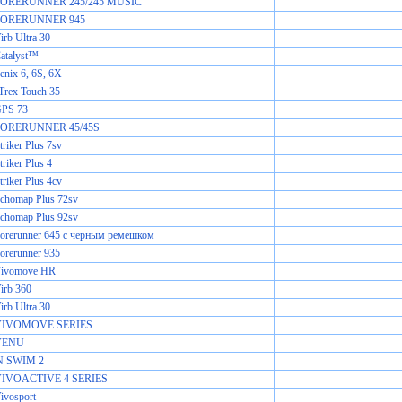
 FORERUNNER 245/245 MUSIC
 FORERUNNER 945
rb Ultra 30
atalyst™
enix 6, 6S, 6X
Trex Touch 35
GPS 73
FORERUNNER 45/45S
riker Plus 7sv
riker Plus 4
riker Plus 4cv
chomap Plus 72sv
chomap Plus 92sv
orerunner 645 с черным ремешком
orerunner 935
Vivomove HR
irb 360
rb Ultra 30
 VIVOMOVE SERIES
 VENU
 SWIM 2
VIVOACTIVE 4 SERIES
ivosport