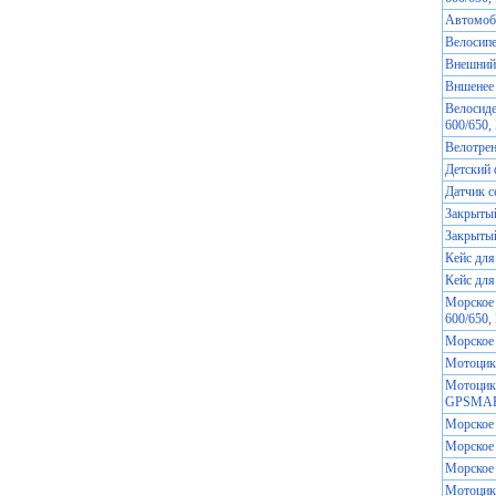
Автомоби
Велосипе
Внешний
Вншенее 
Велосиде
600/650, 
Велотре
Детский ф
Датчик 
Закрытый
Закрытый
Кейс для
Кейс для
Морское 
600/650, 
Морское 
Мотоцикл
Мотоцикл
GPSMAP
Морское
Морское
Морское
Мотоцикл