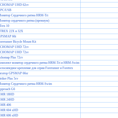
 ECHOMAP UHD 62cv
 PC/USB
Монитор Сердечного ритма HRM-Tri
онитор сердечного ритма (премиум)
Trex 10
ETREX 22X и 32X
GPSMAP 66i
orerunner Bicycle Mount Kit
 ECHOMAP UHD 72cv
 ECHOMAP UHD 72sv
chomap Plus 72cv
Комплект монитор сердечного ритма HRM-Tri и HRM-Swim
елосипедное крепление для серии Forerunner и Foretrex
игатор GPSMAP 66sr
riker Plus 5cv
Монитор Сердечного ритма HRM-Swim
pproach G6
 GMR 18HD
 GMR 24HD
GMR 406
GMR 604 xHD
GMR 606 xHD