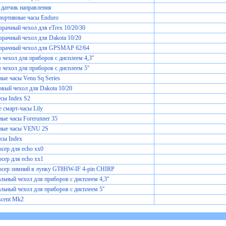
датчик направления
портивные часы Enduro
рачный чехол для eTrex 10/20/30
рачный чехол для Dakota 10/20
зрачный чехол для GPSMAP 62/64
чехол для приборов с дисплеем 4,3''
чехол для приборов с дисплеем 5''
ые часы Venu Sq Series
вый чехол для Dakota 10/20
сы Index S2
 смарт-часы Lily
ые часы Forerunner 35
ные часы VENU 2S
сы Index
сер для echo xx0
сер для echo xx1
юсер зимний в лунку GT8HW-IF 4-pin CHIRP
льный чехол для приборов с дисплеем 4,3''
льный чехол для приборов с дисплеем 5''
scent Mk2