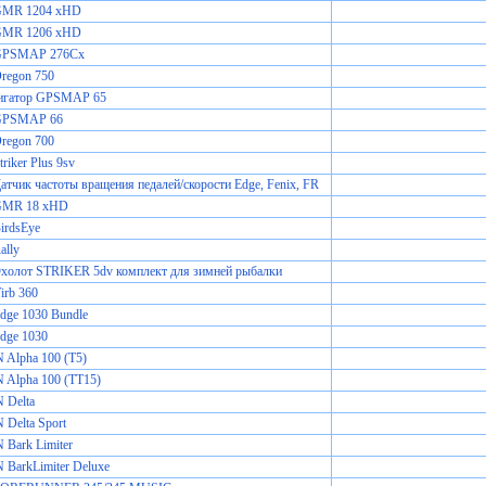
GMR 1204 xHD
GMR 1206 xHD
GPSMAP 276Cx
regon 750
игатор GPSMAP 65
GPSMAP 66
regon 700
riker Plus 9sv
атчик частоты вращения педалей/скорости Edge, Fenix, FR
GMR 18 xHD
irdsEye
ally
Эхолот STRIKER 5dv комплект для зимней рыбалки
irb 360
dge 1030 Bundle
dge 1030
Alpha 100 (T5)
Alpha 100 (TT15)
Delta
Delta Sport
Bark Limiter
BarkLimiter Deluxe