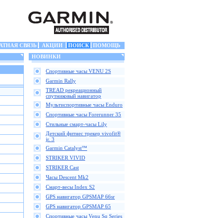
АТНАЯ СВЯЗЬ
АКЦИИ
ПОИСК
ПОМОЩЬ
НОВИНКИ
Спортивные часы VENU 2S
Garmin Rally
TREAD рекреационный
спутниковый навигатор
Мультиспортивные часы Enduro
Спортивные часы Forerunner 35
Стильные смарт-часы Lily
Детский фитнес трекер vivofit®
jr. 3
Garmin Catalyst™
STRIKER VIVID
STRIKER Cast
Часы Descent Mk2
Смарт-весы Index S2
GPS навигатор GPSMAP 66sr
GPS навигатор GPSMAP 65
Спортивные часы Venu Sq Series