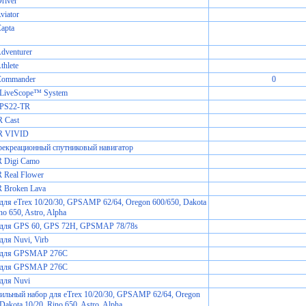
iver
iator
apta
venturer
hlete
ommander
0
 LiveScope™ System
 PS22-TR
 Cast
R VIVID
екреационный спутниковый навигатор
JR Digi Camo
R Real Flower
JR Broken Lava
для eTrex 10/20/30, GPSAMP 62/64, Oregon 600/650, Dakota
no 650, Astro, Alpha
 для GPS 60, GPS 72H, GPSMAP 78/78s
для Nuvi, Virb
 для GPSMAP 276C
 для GPSMAP 276C
для Nuvi
льный набор для eTrex 10/20/30, GPSAMP 62/64, Oregon
Dakota 10/20, Rino 650, Astro, Alpha