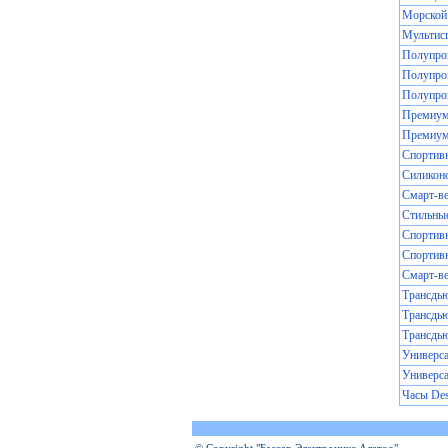
Морской 
Мультис
Полупроз
Полупроз
Полупро
Премиум 
Премиум 
Спортивн
Силиконо
Смарт-ве
Стильные
Спортивн
Спортив
Смарт-ве
Трансдью
Трансдью
Трансдь
Универса
Универса
Часы De