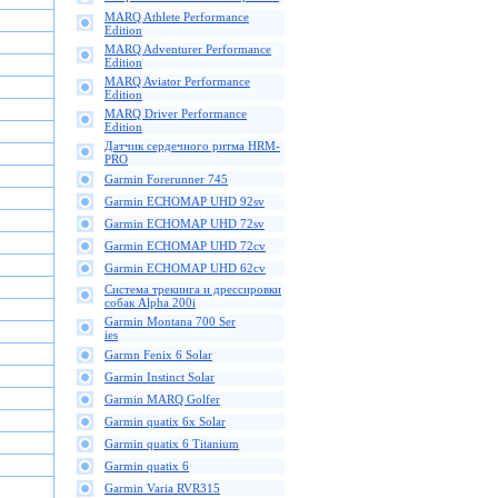
MARQ Athlete Performance
Edition
MARQ Adventurer Performance
Edition
MARQ Aviator Performance
Edition
MARQ Driver Performance
Edition
Датчик сердечного ритма HRM-
PRO
Garmin Forerunner 745
Garmin ECHOMAP UHD 92sv
Garmin ECHOMAP UHD 72sv
Garmin ECHOMAP UHD 72cv
Garmin ECHOMAP UHD 62cv
Cистема трекинга и дрессировки
собак Alpha 200i
Garmin Montana 700 Ser
ies
Garmn Fenix 6 Solar
Garmin Instinct Solar
Garmin MARQ Golfer
Garmin quatix 6x Solar
Garmin quatix 6 Titanium
Garmin quatix 6
Garmin Varia RVR315