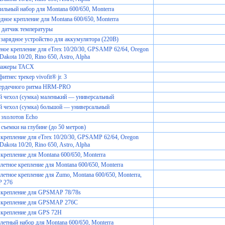
льный набор для Montana 600/650, Monterra
дное крепление для Montana 600/650, Monterra
 датчик температуры
зарядное устройство для аккумулятора (220В)
ное крепление для eTrex 10/20/30, GPSAMP 62/64, Oregon
Dakota 10/20, Rino 650, Astro, Alpha
нажеры TACX
итнес трекер vivofit® jr. 3
сердечного ритма HRM-PRO
 чехол (сумка) маленький — универсальный
 чехол (сумка) большой — универсальный
 эхолотов Echo
 съемки на глубине (до 50 метров)
крепление для eTrex 10/20/30, GPSAMP 62/64, Oregon
Dakota 10/20, Rino 650, Astro, Alpha
крепление для Montana 600/650, Monterra
етное крепление для Montana 600/650, Monterra
етное крепление для Zumo, Montana 600/650, Monterra,
 276
 крепление для GPSMAP 78/78s
 крепление для GPSMAP 276C
 крепление для GPS 72H
етный набор для Montana 600/650, Monterra