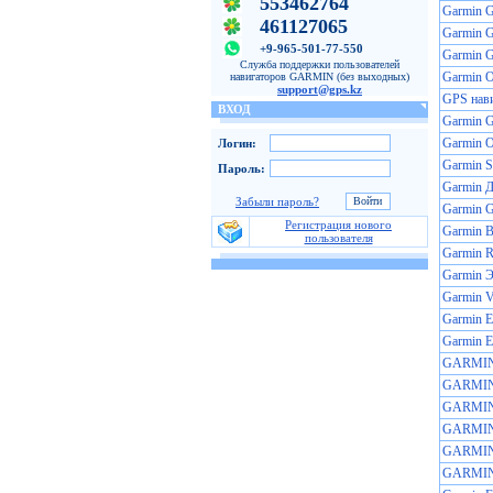
553462764
Garmin 
461127065
Garmin 
+9-965-501-77-550
Garmin 
Служба поддержки пользователей
Garmin O
навигаторов GARMIN (без выходных)
support@gps.kz
GPS нав
ВХОД
Garmin 
Garmin O
Логин:
Garmin St
Пароль:
Garmin Д
Забыли пароль?
Garmin 
Регистрация нового
Garmin B
пользователя
Garmin R
Garmin 
Garmin V
Garmin E
Garmin E
GARMIN 
GARMIN 
GARMIN 
GARMIN 
GARMIN 
GARMIN 