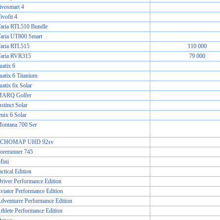
ivosmart 4
vofit 4
aria RTL510 Bundle
aria UT800 Smart
aria RTL515
110 000
aria RVR315
79 000
uatix 6
atix 6 Titanium
atix 6x Solar
MARQ Golfer
stinct Solar
nix 6 Solar
ontana 700 Ser
 ECHOMAP UHD 92sv
orerunner 745
Mini
actical Edition
ver Performance Edition
ator Performance Edition
enturer Performance Edition
lete Performance Edition