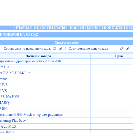
ГЛАВНАЯ
НОВОСТИ
СТАТЬИ
НАШ ВИДЕОБЛОГ
КОНТАКТЫ
ОБР
 ТОВАРОВ НА GPS.KZ
Список товаров
Сортировка по названию товара:
|
Сортировка по цене товара
Название товара
Цена
трекинга и дрессировки собак Alpha 200i
e™ HD
ner 735 XT HRM-Run
ronos
 HVS
 LVS
GPS 19x HVS
 MARQ
 695
orerunner® 645 Music с черным ремешком
chomap Plus 62cv
GA 25 MCX
INSTINCT