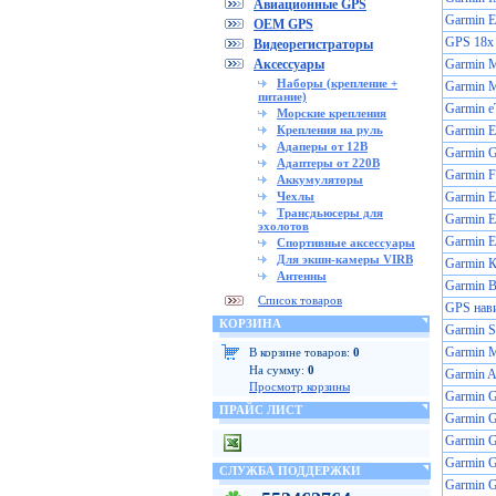
Авиационные GPS
Garmin
OEM GPS
GPS 18x
Видеорегистраторы
Аксессуары
Garmin 
Наборы (крепление +
Garmin М
питание)
Garmin e
Морские крепления
Крепления на руль
Garmin 
Адаперы от 12В
Garmin 
Адаптеры от 220В
Garmin F
Аккумуляторы
Чехлы
Garmin
Трансдьюсеры для
Garmin
эхолотов
Garmin E
Спортивные аксессуары
Для экшн-камеры VIRB
Garmin 
Антенны
Garmin В
Список товаров
GPS нав
КОРЗИНА
Garmin St
Garmin 
В корзине товаров:
0
На сумму:
0
Garmin A
Просмотр корзины
Garmin
ПРАЙС ЛИСТ
Garmin
Garmin 
Garmin 
СЛУЖБА ПОДДЕРЖКИ
Garmin 