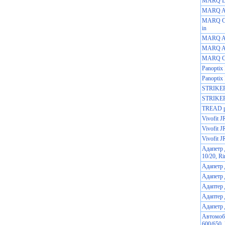
MARQ Dr
MARQ Av
MARQ C
in
MARQ Ad
MARQ At
MARQ C
Panoptix
Panoptix
STRIKER
STRIKE
TREAD р
Vivofit 
Vivofit J
Vivofit 
Адапетр 
10/20, Ri
Адапетр
Адапетр 
Адаптер
Адаптер
Адапетр 
Автомоби
600/650, 