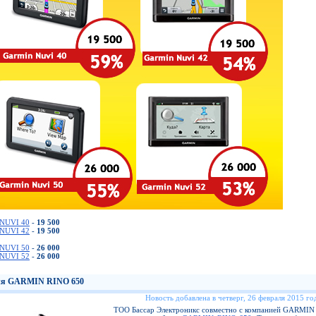
NUVI 40
-
19 500
NUVI 42
-
19 500
NUVI 50
-
26 000
NUVI 52
-
26 000
я GARMIN RINO 650
Новость добавлена в четверг, 26 февраля 2015 год
ТОО Бассар Электроникс совместно с компанией GARMIN 