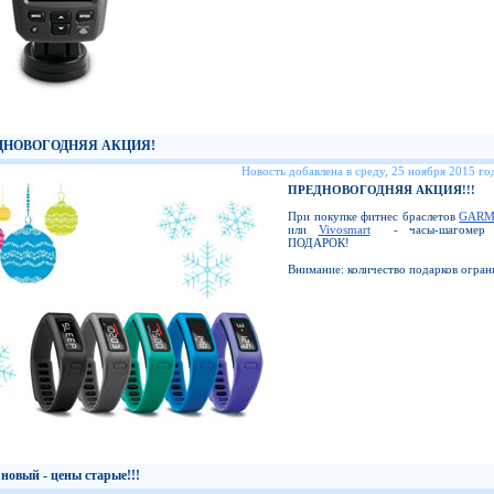
ДНОВОГОДНЯЯ АКЦИЯ!
Новость добавлена в среду, 25 ноября 2015 год
ПРЕДНОВОГОДНЯЯ АКЦИЯ!!!
При покупке фитнес браслетов
GARMI
или
Vivosmart
- часы-шагомер B
ПОДАРОК!
Внимание: количество подарков огран
новый - цены старые!!!