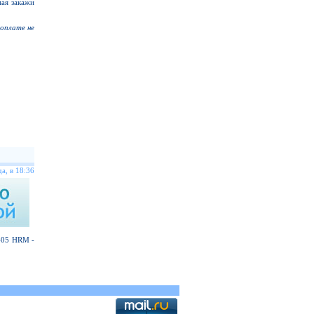
мая закажи
доплате не
а, в 18:36
 405 HRM -