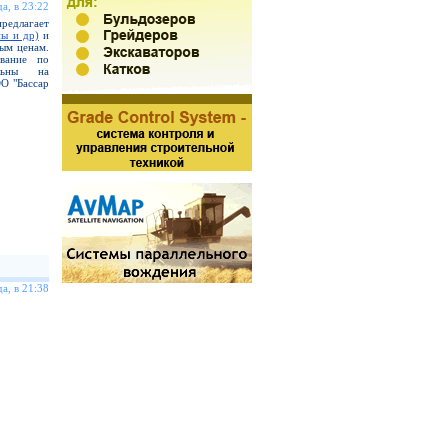
а, в 23:22
длагает
ы и др)
и
ым ценам.
ование по
льны на
ОО "Бассар
а, в 21:38