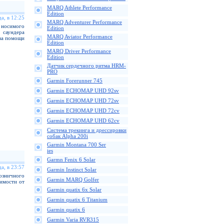
MARQ Athlete Performance
Edition
а, в 12:25
MARQ Adventurer Performance
осимого
Edition
саундера
MARQ Aviator Performance
ва помощи
Edition
MARQ Driver Performance
Edition
Датчик сердечного ритма HRM-
PRO
Garmin Forerunner 745
Garmin ECHOMAP UHD 92sv
Garmin ECHOMAP UHD 72sv
Garmin ECHOMAP UHD 72cv
Garmin ECHOMAP UHD 62cv
Cистема трекинга и дрессировки
собак Alpha 200i
Garmin Montana 700 Ser
ies
Garmn Fenix 6 Solar
а, в 23:57
Garmin Instinct Solar
озничного
Garmin MARQ Golfer
симости от
Garmin quatix 6x Solar
Garmin quatix 6 Titanium
Garmin quatix 6
Garmin Varia RVR315