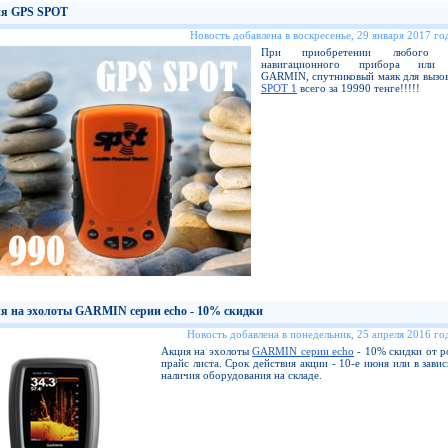
я GPS SPOT
Новость добавлена в воскресенье, 29 января 2017 год
При приобретении любого н
навигационного прибора или 
GARMIN, спутниковый маяк для вызо
SPOT 1
всего за 19990 тенге!!!!!
я на эхолоты GARMIN серии echo - 10% скидки
Новость добавлена в понедельник, 25 апреля 2016 год
Акция на эхолоты
GARMIN серии echo
- 10% скидки от р
прайс листа. Срок действия акции - 10-е июня или в зави
наличия оборудования на складе.