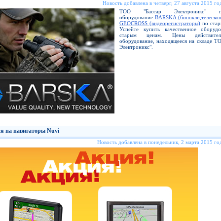
Новость добавлена в четверг, 27 августа 2015 год
ТОО "Бассар Электроникс" пре
оборудование
BARSKA (бинокли,телескоп
GEOCROSS (видеорегистраторы)
по стар
Успейте купить качественное оборуд
старым ценам. Цены действите
оборудование, находящееся на складе Т
Электроникс".
я на навигаторы Nuvi
Новость добавлена в понедельник, 2 марта 2015 год