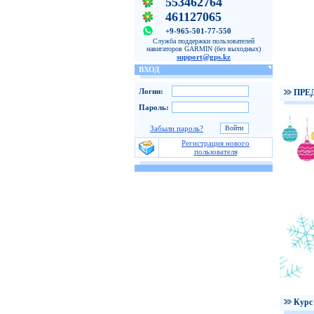
553462764
461127065
+9-965-501-77-550
Служба поддержки пользователей
навигаторов GARMIN (без выходных)
support@gps.kz
ВХОД
Логин:
ПРЕ
Пароль:
Забыли пароль?
Регистрация нового
пользователя
Курс 