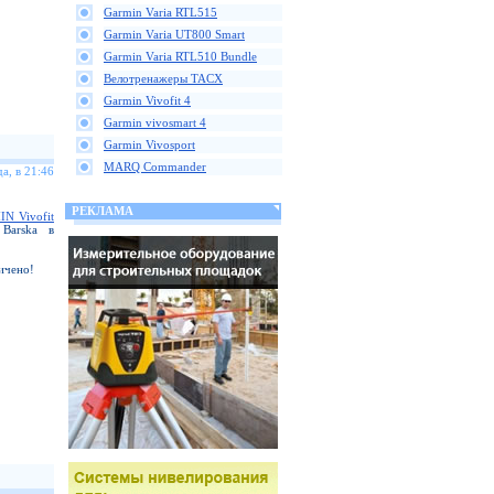
Garmin Varia RTL515
Garmin Varia UT800 Smart
Garmin Varia RTL510 Bundle
Велотренажеры TACX
Garmin Vivofit 4
Garmin vivosmart 4
Garmin Vivosport
MARQ Commander
а, в 21:46
РЕКЛАМА
N Vivofit
arska в
ичено!