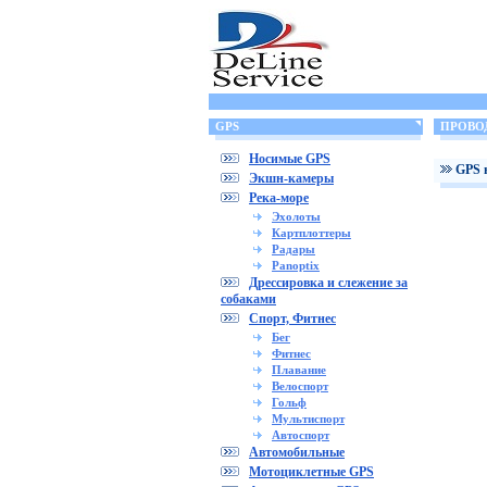
GPS
ПРОВО
Носимые GPS
GPS 
Экшн-камеры
Река-море
Эхолоты
Картплоттеры
Радары
Panoptix
Дрессировка и слежение за
собаками
Спорт, Фитнес
Бег
Фитнес
Плавание
Велоспорт
Гольф
Мультиспорт
Автоспорт
Автомобильные
Мотоциклетные GPS