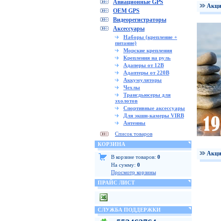
Авиационные GPS
Акци
OEM GPS
Видеорегистраторы
Аксессуары
Наборы (крепление +
питание)
Морские крепления
Крепления на руль
Адаперы от 12В
Адаптеры от 220В
Аккумуляторы
Чехлы
Трансдьюсеры для
эхолотов
Спортивные аксессуары
Для экшн-камеры VIRB
Антенны
Список товаров
КОРЗИНА
Акци
В корзине товаров:
0
На сумму:
0
Просмотр корзины
ПРАЙС ЛИСТ
СЛУЖБА ПОДДЕРЖКИ