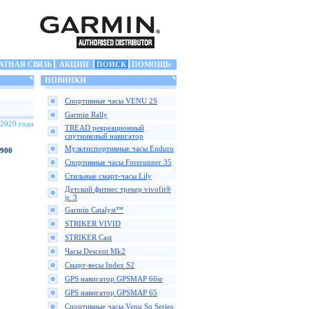
АТНАЯ СВЯЗЬ
АКЦИИ
ПОИСК
ПОМОЩЬ
НОВИНКИ
Спортивные часы VENU 2S
Garmin Rally
 2020 года
TREAD рекреационный
спутниковый навигатор
Мультиспортивные часы Enduro
 900
Спортивные часы Forerunner 35
Стильные смарт-часы Lily
Детский фитнес трекер vivofit®
jr. 3
Garmin Catalyst™
STRIKER VIVID
STRIKER Cast
Часы Descent Mk2
Смарт-весы Index S2
GPS навигатор GPSMAP 66sr
GPS навигатор GPSMAP 65
Спортивные часы Venu Sq Series