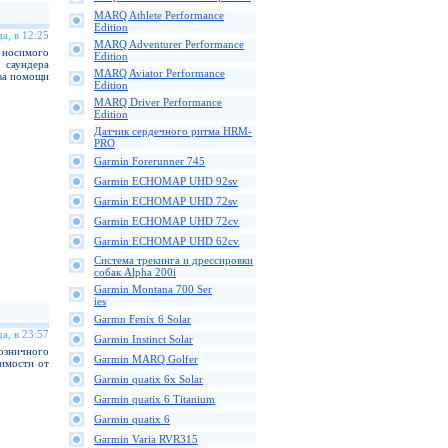
MARQ Athlete Performance
Edition
а, в 12:25
MARQ Adventurer Performance
осимого
Edition
саундера
MARQ Aviator Performance
ва помощи
Edition
MARQ Driver Performance
Edition
Датчик сердечного ритма HRM-
PRO
Garmin Forerunner 745
Garmin ECHOMAP UHD 92sv
Garmin ECHOMAP UHD 72sv
Garmin ECHOMAP UHD 72cv
Garmin ECHOMAP UHD 62cv
Cистема трекинга и дрессировки
собак Alpha 200i
Garmin Montana 700 Ser
ies
Garmn Fenix 6 Solar
а, в 23:57
Garmin Instinct Solar
озничного
Garmin MARQ Golfer
симости от
Garmin quatix 6x Solar
Garmin quatix 6 Titanium
Garmin quatix 6
Garmin Varia RVR315