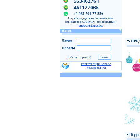
553462764
461127065
+9-965-501-77-550
Служба поддержки пользователей
навигаторов GARMIN (без выходных)
support@gps.kz
ВХОД
Логин:
ПРЕ
Пароль:
Забыли пароль?
Регистрация нового
пользователя
Курс 