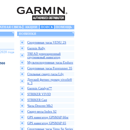
АТНАЯ СВЯЗЬ
АКЦИИ
ПОИСК
ПОМОЩЬ
НОВИНКИ
Спортивные часы VENU 2S
Garmin Rally
 2020 года
TREAD рекреационный
спутниковый навигатор
Мультиспортивные часы Enduro
 900
Спортивные часы Forerunner 35
Стильные смарт-часы Lily
Детский фитнес трекер vivofit®
jr. 3
Garmin Catalyst™
STRIKER VIVID
STRIKER Cast
Часы Descent Mk2
Смарт-весы Index S2
GPS навигатор GPSMAP 66sr
GPS навигатор GPSMAP 65
Спортивные часы Venu Sq Series