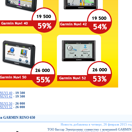
NUVI 40
-
19 500
NUVI 42
-
19 500
NUVI 50
-
26 000
NUVI 52
-
26 000
я GARMIN RINO 650
Новость добавлена в четверг, 26 февраля 2015 год
ТОО Бассар Электроникс совместно с компанией GARMIN 