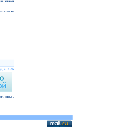
мая закажи
доплате не
а, в 18:36
 405 HRM -