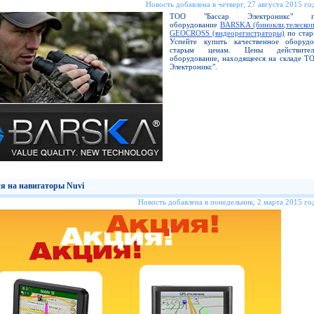
Новость добавлена в четверг, 27 августа 2015 год
ТОО "Бассар Электроникс" пре
оборудование
BARSKA (бинокли,телескоп
GEOCROSS (видеорегистраторы)
по стар
Успейте купить качественное оборуд
старым ценам. Цены действите
оборудование, находящееся на складе Т
Электроникс".
я на навигаторы Nuvi
Новость добавлена в понедельник, 2 марта 2015 год