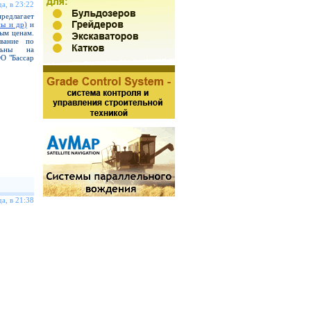
а, в 23:22
длагает
ы и др)
и
ым ценам.
ование по
льны на
ОО "Бассар
а, в 21:38