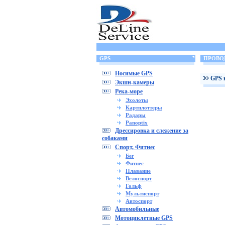
GPS
ПРОВО
Носимые GPS
GPS 
Экшн-камеры
Река-море
Эхолоты
Картплоттеры
Радары
Panoptix
Дрессировка и слежение за
собаками
Спорт, Фитнес
Бег
Фитнес
Плавание
Велоспорт
Гольф
Мультиспорт
Автоспорт
Автомобильные
Мотоциклетные GPS