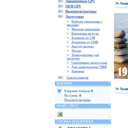
Авиационные GPS
Акци
OEM GPS
Видеорегистраторы
Аксессуары
Наборы (крепление +
питание)
Морские крепления
Крепления на руль
Адаперы от 12В
Адаптеры от 220В
Аккумуляторы
Чехлы
Трансдьюсеры для
эхолотов
Спортивные аксессуары
Для экшн-камеры VIRB
Антенны
Список товаров
КОРЗИНА
Акци
В корзине товаров:
0
На сумму:
0
Просмотр корзины
ПРАЙС ЛИСТ
СЛУЖБА ПОДДЕРЖКИ