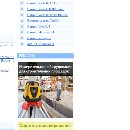
Garmin Varia RTL515
Garmin Varia UT800 Smart
Garmin Varia RTL510 Bundle
Велотренажеры TACX
Garmin Vivofit 4
Garmin vivosmart 4
Garmin Vivosport
MARQ Commander
а, в 21:46
РЕКЛАМА
N Vivofit
arska в
ичено!