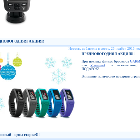
ДНОВОГОДНЯЯ АКЦИЯ!
Новость добавлена в среду, 25 ноября 2015 год
ПРЕДНОВОГОДНЯЯ АКЦИЯ!!!
При покупке фитнес браслетов
GARMI
или
Vivosmart
- часы-шагомер B
ПОДАРОК!
Внимание: количество подарков огран
новый - цены старые!!!